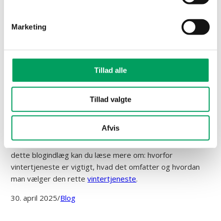
Skab en sikker
arbejdsplads i
Marketing
vintermånederne med
professionel
Tillad alle
vintertjeneste
Tillad valgte
Vinteren kan være en udfordrende tid for virksomheder,
især når det gælder sikkerheden på arbejdspladsen.
Afvis
Glatte veje og snefyldte stier kan hurtigt føre til ulykker,
hvis der ikke er taget de nødvendige forholdsregler. I
dette blogindlæg kan du læse mere om: hvorfor
vintertjeneste er vigtigt, hvad det omfatter og hvordan
man vælger den rette
vintertjeneste
.
30. april 2025
/
Blog