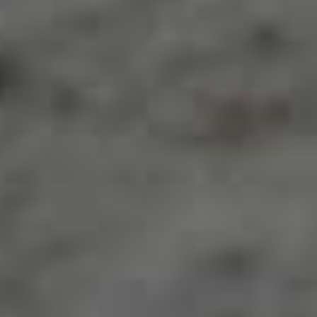
Kvalitetssikret virksomhed
Miljørigtige metoder
Mere end 50+ års erfaring