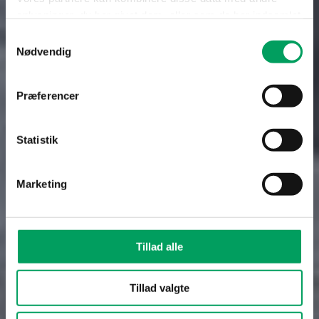
oplysninger, du har givet dem, eller som de har indsamlet
fra din brug af deres tjenester.
Samtykkevalg
Nødvendig
Se Cookie & Privatlivspolitik
her
Præferencer
Statistik
Marketing
Tillad alle
Tillad valgte