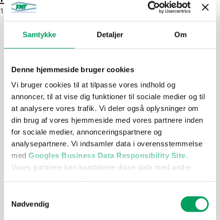
10. februar 2026
Samtykke
Detaljer
Om
Kontakt os
Denne hjemmeside bruger cookies
48 17 17 75
Send mail
Vi bruger cookies til at tilpasse vores indhold og
annoncer, til at vise dig funktioner til sociale medier og til
Find vej her
at analysere vores trafik. Vi deler også oplysninger om
Hammersholt Erhvervspark 32, 3400
din brug af vores hjemmeside med vores partnere inden
Hillerød
for sociale medier, annonceringspartnere og
CVR: 19318672
analysepartnere. Vi indsamler data i overensstemmelse
Cookies- & Privatlivspolitik
med
Googles Business Data Responsibility Site
.
Vores partnere kan kombinere disse data med andre
oplysninger, du har givet dem, eller som de har indsamlet
Genveje
fra din brug af deres tjenester.
Samtykkevalg
Nødvendig
➢ Saltning af vej
Se Cookie & Privatlivspolitik
her