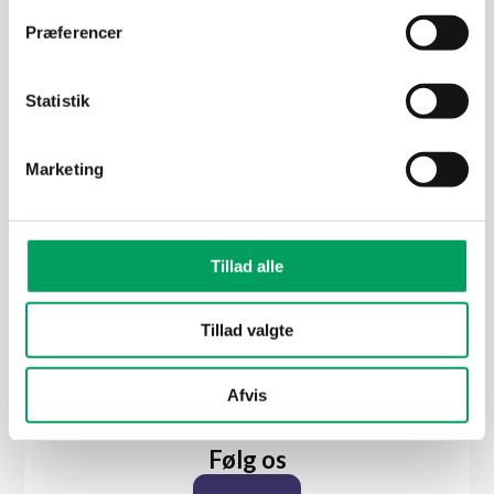
➢ Snerydning og saltning København
Præferencer
➢ Vintertjeneste
➢ Glatførebekæmpelse
Statistik
➢ Brolægger
➢ Biogødning
Marketing
➢ Blog
Vi støtter
Tillad alle
Tillad valgte
Afvis
Følg os